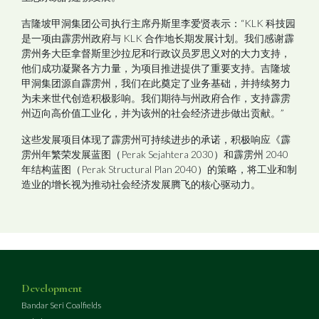
吉隆坡甲洞集团公司执行主席丹斯里李爱贤表示：“
KLK
科技园
是一项由霹雳州政府与
KLK
合作地长期发展计划。我们感谢霹
雳州务大臣拿督斯里沙拉尼和行政议员罗思义对的大力支持，
他们成功凝聚各方力量，为项目推进提供了重要支持。吉隆坡
甲洞
集团
源自霹雳州，我们在此奠定了业务基础，并持续努力
为未来世代创造积极影响。我们期待与州政府合作，支持霹雳
州迈向高价值工业化，并为该州的社会经济进步做出贡献。”
这些发展项目体现了霹雳州可持续进步的承诺，积极响应《霹
雳州年繁荣发展蓝图（
Perak
Sejahtera 2030
）和霹雳州
2040
年结构蓝图（
Perak Structural Plan 2040
）的策略，将工业和制
造业的增长视为推动社会经济发展腾飞的核心驱动力。
Development
Bandar Seri Coalfields