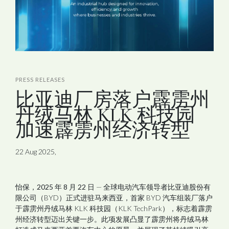
PRESS RELEASES
比亚迪厂房落户霹雳州
丹绒马林 KLK 科技园
加速霹雳州经济转型
22 Aug 2025,
怡保，
2025
年
8
月
22
日
— 全球电动汽车领导者比亚迪股份有
限公司（
BYD
）正式进驻马来西亚，首家
BYD
汽车组装厂落户
于霹雳州丹绒马林
KLK
科技园（
KLK TechPark
），标志着霹雳
州经济转型迈出关键一步。此项发展凸显了霹雳州将丹绒马林