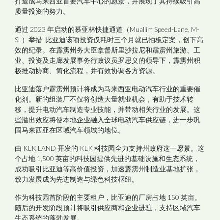
打造成马来西亚首要汽车中心的愿景，并展现了其持续吸引高
质量投资的努力。
通过
2023
年启动的慕亚林快捷通道（
Muallim Speed-Lane, M-
SL
）举措
,
比亚迪该项投资仅耗时
三个月就已拍板定案，创下高
效的纪录。在霹雳州务大臣拿督斯里沙拉尼和霹雳州旅游、工
业、投资及走廊发展事务行政议员罗思义的领导下，霹雳州积
极推动协商、简化流程，并有效协调各方资源。
比亚迪落户霹雳州预计将成为马来西亚电动汽车行业的重要催
化剂。新的组装厂不仅将创造大量就业机会，有助于技术转
移，提升电动汽车制造专业技能，并带动相关行业的发展。这
些溢出效应将使本地企业融入全球电动汽车供应链，进一步巩
固马来西亚在区域汽车领域的地位。
由
KLK LAND
开发的
KLK
科技园全力支持州政府这一愿景。这
个占地
1,500
英亩的科技园提供先进的基础设施和生态系统，
成功吸引比亚迪等高价值投资，加速霹雳州制造业基地扩张，
致力发展成为先进制造与绿色科技枢纽。
作为科技园首阶段的主要租户，比亚迪的厂房占地
150
英亩。
随后的开发阶段预计将吸引供应商和企业进驻，支持区域汽车
生态系统的蓬勃发展。