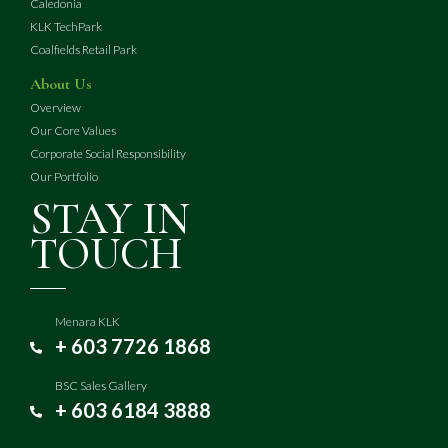
Caledonia
KLK TechPark
Coalfields Retail Park
About Us
Overview
Our Core Values
Corporate Social Responsibility
Our Portfolio
STAY IN
TOUCH
Menara KLK
+ 603 7726 1868
BSC Sales Gallery
+ 603 6184 3888